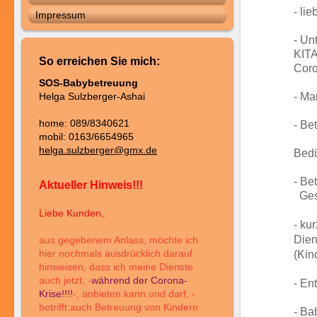
- li
Impressum
- Un
KIT
So erreichen Sie mich:
Coro
SOS-Babybetreuung
- Ma
Helga Sulzberger-Ashai
home: 089/8340621
- Be
mobil: 0163/6654965
Neu
helga.sulzberger@gmx.de
Bedü
- Be
Aktueller Hinweis!!!
Gesc
Liebe Kunden,
- ku
Dien
aus gegebenem Anlass, möchte ich
hier nochmals ausdrücklich darauf
(Kin
hinweisen, dass ich meine Dienste
auch jetzt, -
während der Corona-
- En
Krise!!!!
-, anbieten kann und darf, -
betrifft auch Betreuung von Kindern
- Ba