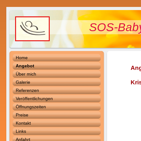
SOS-Baby
Home
Angebot
Über mich
au
Kri
Galerie
Referenzen
Veröffentlichungen
Öffnungszeiten
Preise
Kontakt
Links
Anfahrt