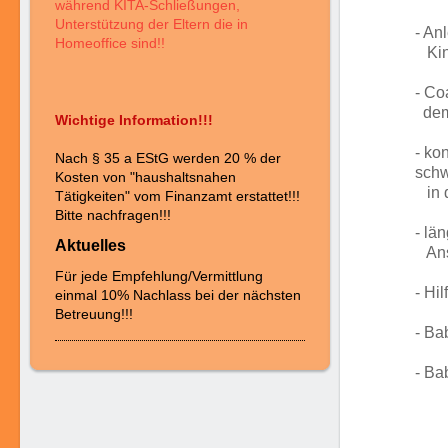
während KITA-Schließungen,
Unterstützung der Eltern die in
- An
Homeoffice sind!!
Kind
- Co
dem 
Wichtige Information!!!
- ko
Nach § 35 a EStG werden 20 % der
sch
Kosten von "haushaltsnahen
in d
Tätigkeiten" vom Finanzamt erstattet!!!
Bitte nachfragen!!!
- lä
Aktuelles
Ansp
Für jede Empfehlung/Vermittlung
- Hi
einmal 10% Nachlass bei der nächsten
Betreuung!!!
- Ba
- Ba